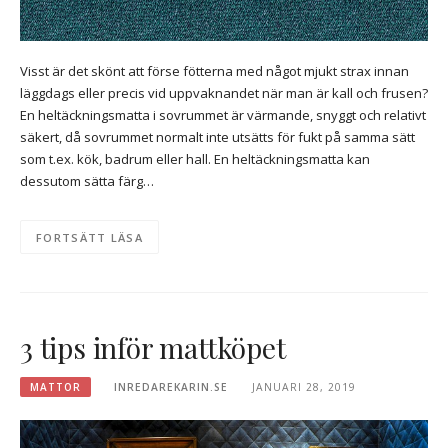
Visst är det skönt att förse fötterna med något mjukt strax innan
läggdags eller precis vid uppvaknandet när man är kall och frusen?
En heltäckningsmatta i sovrummet är värmande, snyggt och relativt
säkert, då sovrummet normalt inte utsätts för fukt på samma sätt
som t.ex. kök, badrum eller hall. En heltäckningsmatta kan
dessutom sätta färg…
FORTSÄTT LÄSA
3 tips inför mattköpet
MATTOR
INREDAREKARIN.SE
JANUARI 28, 2019